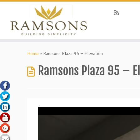
nel
Skip
to
Home
»
Ramsons Plaza 95 – Elevation
nel
content
ketleri
Ramsons Plaza 95 – E
nel
nel
nel