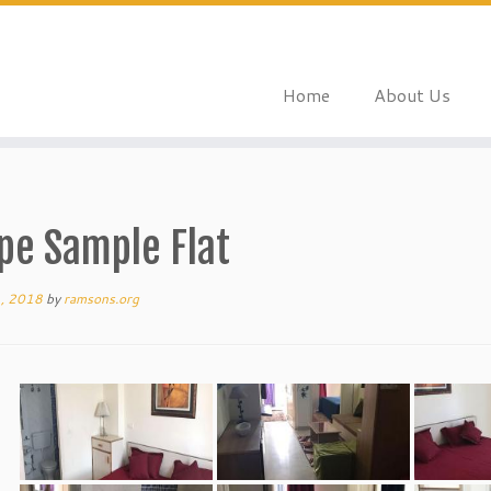
Home
About Us
pe Sample Flat
1, 2018
by
ramsons.org