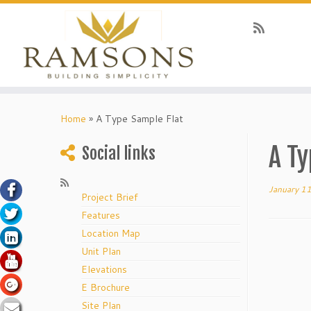
nel
Skip
to
Home
»
A Type Sample Flat
nel
content
ketleri
A Ty
Social links
January 1
Project Brief
Features
Location Map
Unit Plan
nel
Elevations
nel
E Brochure
Site Plan
nel